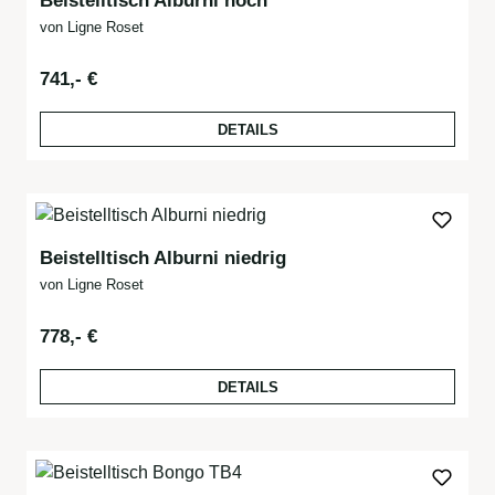
Beistelltisch Alburni hoch
von Ligne Roset
Regulärer Preis:
741,- €
DETAILS
Beistelltisch Alburni niedrig
von Ligne Roset
Regulärer Preis:
778,- €
DETAILS