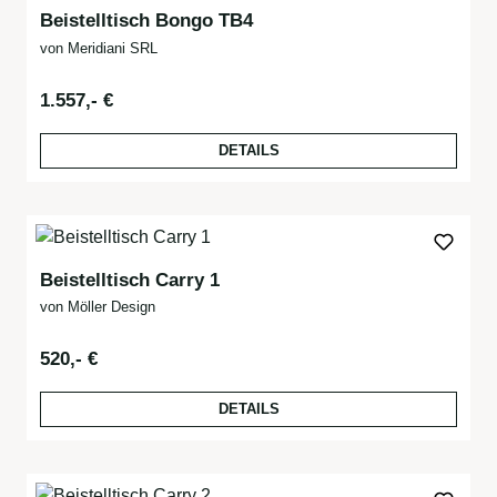
Beistelltisch Bongo TB4
von Meridiani SRL
Regulärer Preis:
1.557,- €
DETAILS
Beistelltisch Carry 1
von Möller Design
Regulärer Preis:
520,- €
DETAILS