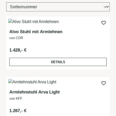
Alvo Stuhl mit Armlehnen
von COR
Regulärer Preis:
1.428,- €
DETAILS
Armlehnstuhl Arva Light
von KFF
Regulärer Preis:
1.267,- €