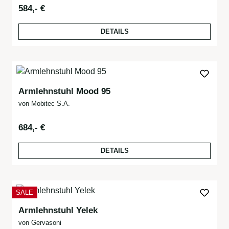
Regulärer Preis:
584,- €
DETAILS
Armlehnstuhl Mood 95
von Mobitec S.A.
Regulärer Preis:
684,- €
DETAILS
RABATT
SALE
Armlehnstuhl Yelek
von Gervasoni