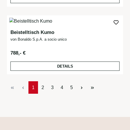
Beistelltisch Kumo
von Bonaldo S.p.A. a socio unico
Regulärer Preis:
788,- €
DETAILS
Seite
Seite
Seite
Seite
Seite
1
2
3
4
5