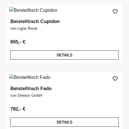
Beistelltisch Cupidon
von Ligne Roset
Regulärer Preis:
655,- €
DETAILS
Beistelltisch Fado
von Dreieck GmbH
Regulärer Preis:
792,- €
DETAILS