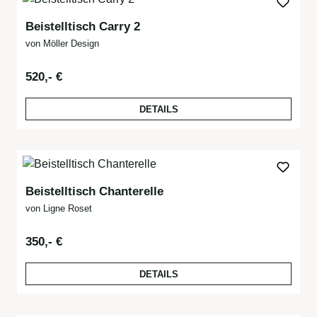
Beistelltisch Carry 2
von Möller Design
Regulärer Preis:
520,- €
DETAILS
Beistelltisch Chanterelle
von Ligne Roset
Regulärer Preis:
350,- €
DETAILS