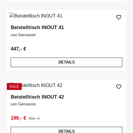
Beistelltisch INOUT 41
von Gervasoni
Regulärer Preis:
447,- €
DETAILS
RABATT
SALE
Beistelltisch INOUT 42
von Gervasoni
Regulärer Preis:
Verkaufspreis:
199,- €
433,- €
DETAILS