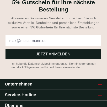
5% Gutschein für Ihre nächste
Bestellung
Abonnieren Sie unseren Newsletter und sichern Sie sich
exklusive Vorteile, Neuheiten und persönliche Empfehlungen
sowie einen
5% Gutschein
für Ihre nächste Bestellung.
JETZT ANMELDEN
Ich habe die
Datenschutzbestimmungen
zur Kenntnis genommen
und die
AGB
gelesen und bin mit ihnen einverstanden.
Unternehmen
Service-Hotline
Über uns