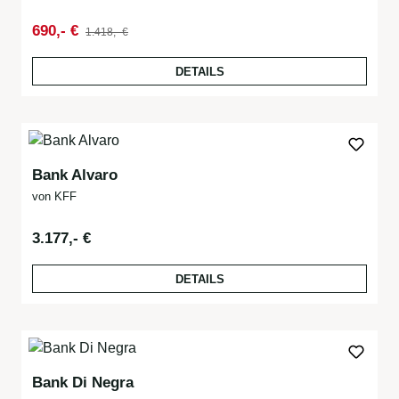
Regulärer Preis:
Verkaufspreis:
690,- €
1.418,- €
DETAILS
Bank Alvaro
von KFF
Regulärer Preis:
3.177,- €
DETAILS
Bank Di Negra