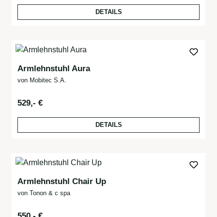
DETAILS
Armlehnstuhl Aura
von Mobitec S.A.
Regulärer Preis:
529,- €
DETAILS
Armlehnstuhl Chair Up
von Tonon & c spa
Regulärer Preis:
550,- €