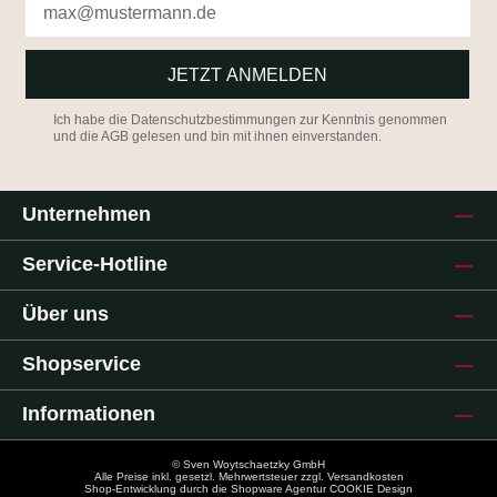
JETZT ANMELDEN
Ich habe die
Datenschutzbestimmungen
zur Kenntnis genommen
und die
AGB
gelesen und bin mit ihnen einverstanden.
Unternehmen
Service-Hotline
Über uns
Shopservice
Informationen
© Sven Woytschaetzky GmbH
Alle Preise inkl. gesetzl. Mehrwertsteuer zzgl.
Versandkosten
Shop-Entwicklung durch die
Shopware Agentur COOKIE Design