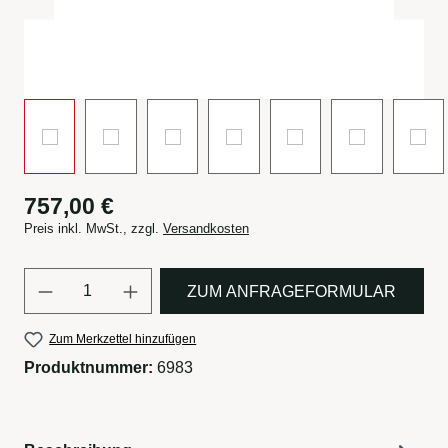
757,00 €
Preis inkl. MwSt., zzgl.
Versandkosten
Produkt Anzahl: Gib den gewün
ZUM ANFRAGEFORMULAR
Zum Merkzettel hinzufügen
Produktnummer:
6983