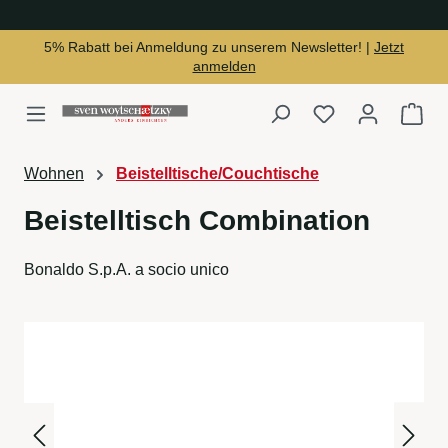
alt springen
5% Rabatt bei Anmeldung zu unserem Newsletter! |
Jetzt
anmelden
Du hast 0 Produ
War
Wohnen
Beistelltische/Couchtische
Beistelltisch Combination
Bonaldo S.p.A. a socio unico
Bildergalerie überspringen