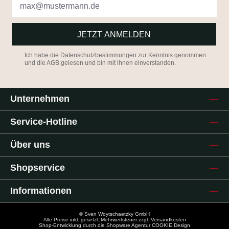
JETZT ANMELDEN
Ich habe die
Datenschutzbestimmungen
zur Kenntnis genommen
und die
AGB
gelesen und bin mit ihnen einverstanden.
Unternehmen
Service-Hotline
Über uns
Shopservice
Informationen
© Sven Woytschaetzky GmbH
Alle Preise inkl. gesetzl. Mehrwertsteuer zzgl.
Versandkosten
Shop-Entwicklung durch die
Shopware Agentur COOKIE Design