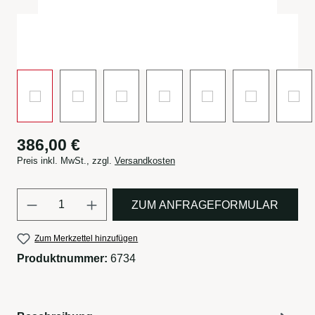
386,00 €
Preis inkl. MwSt., zzgl.
Versandkosten
Produkt Anzahl: Gib den gewün
ZUM ANFRAGEFORMULAR
Zum Merkzettel hinzufügen
Produktnummer:
6734