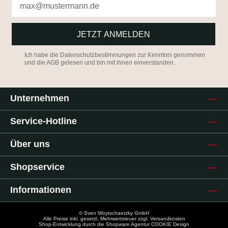
JETZT ANMELDEN
Ich habe die
Datenschutzbestimmungen
zur Kenntnis genommen
und die
AGB
gelesen und bin mit ihnen einverstanden.
Unternehmen
Service-Hotline
Über uns
Shopservice
Informationen
© Sven Woytschaetzky GmbH
Alle Preise inkl. gesetzl. Mehrwertsteuer zzgl.
Versandkosten
Shop-Entwicklung durch die
Shopware Agentur COOKIE Design