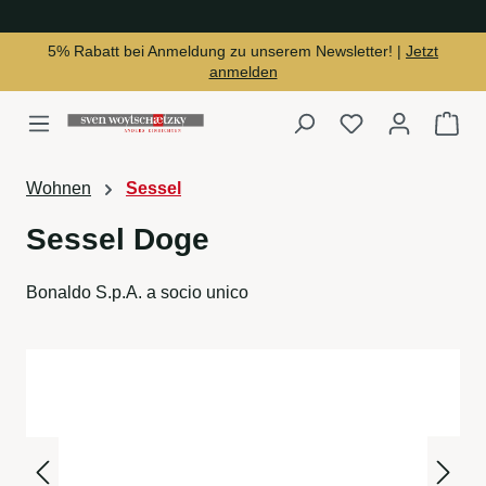
alt springen
5% Rabatt bei Anmeldung zu unserem Newsletter! |
Jetzt
anmelden
Du hast 0 Produ
War
Wohnen
Sessel
Sessel Doge
Bonaldo S.p.A. a socio unico
Bildergalerie überspringen