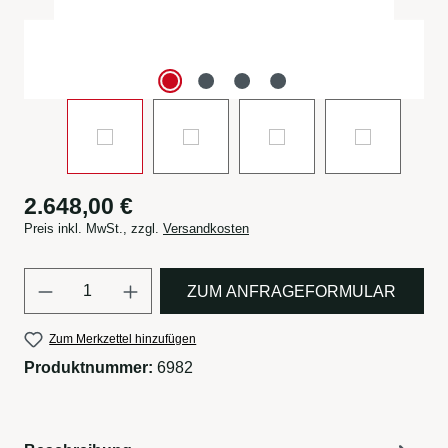
2.648,00 €
Preis inkl. MwSt., zzgl.
Versandkosten
Produkt Anzahl: Gib den gewün
ZUM ANFRAGEFORMULAR
Zum Merkzettel hinzufügen
Produktnummer:
6982