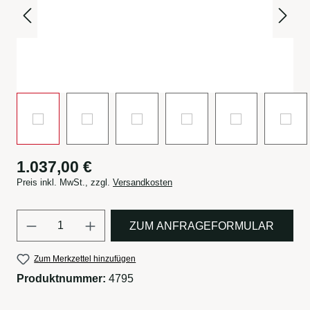
1.037,00 €
Preis inkl. MwSt., zzgl.
Versandkosten
Produkt Anzahl: Gib den gewün
ZUM ANFRAGEFORMULAR
Zum Merkzettel hinzufügen
Produktnummer:
4795