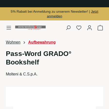
alt springen
5% Rabatt bei Anmeldung zu unserem Newsletter! |
Jetzt
anmelden
Du hast 0 Produ
War
Wohnen
Aufbewahrung
Pass-Word GRADO°
Bookshelf
Molteni & C.S.p.A.
Bildergalerie überspringen