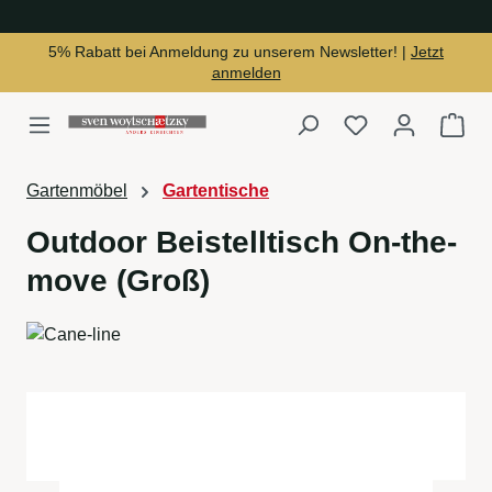
alt springen
5% Rabatt bei Anmeldung zu unserem Newsletter! |
Jetzt
anmelden
Du hast 0 Produ
War
Gartenmöbel
Gartentische
Outdoor Beistelltisch On-the-
move (Groß)
Bildergalerie überspringen