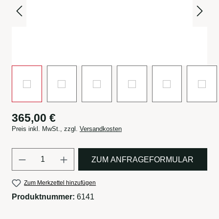
365,00 €
Preis inkl. MwSt., zzgl.
Versandkosten
Produkt Anzahl: Gib den gewün
ZUM ANFRAGEFORMULAR
Zum Merkzettel hinzufügen
Produktnummer:
6141